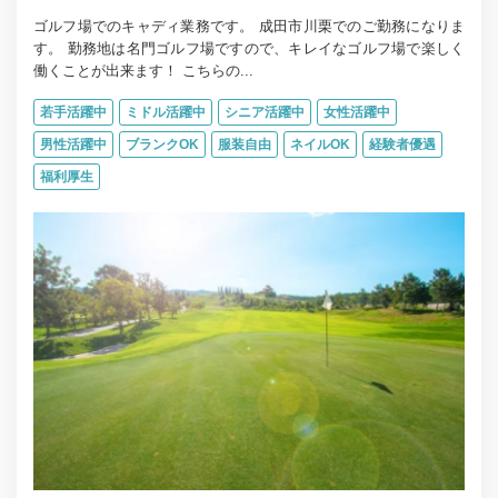
ゴルフ場でのキャディ業務です。 成田市川栗でのご勤務になりま
す。 勤務地は名門ゴルフ場ですので、キレイなゴルフ場で楽しく
働くことが出来ます！ こちらの...
若手活躍中
ミドル活躍中
シニア活躍中
女性活躍中
男性活躍中
ブランクOK
服装自由
ネイルOK
経験者優遇
福利厚生