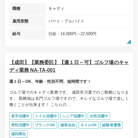
職種
キャディ
雇用形態
パート・アルバイト
給与
日給：14,000円～22,500円
【成田】【業務委託】【週１日～可】ゴルフ場のキャ
ディ業務 NA-TA-001
週１日～OK、年齢・性別不問、短時間です！
ゴルフ場でのキャディ業務です。 成田市川栗でのご勤務になりま
す。 勤務地は名門ゴルフ場ですので、キレイなゴルフ場で楽しく
働くことが出来ます！ こちらの...
若手活躍中
ミドル活躍中
シニア活躍中
女性活躍中
男性活躍中
ブランクOK
服装自由
ネイルOK
経験者優遇
福利厚生