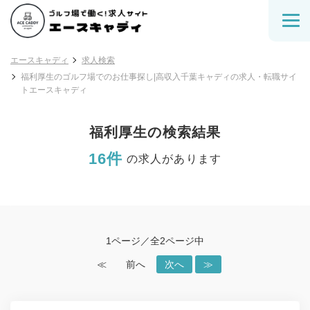
エースキャディ
求人検索
福利厚生のゴルフ場でのお仕事探し|高収入千葉キャディの求人・転職サイ
トエースキャディ
福利厚生の検索結果
16件
の求人があります
1ページ／全2ページ中
≪
前へ
次へ
≫