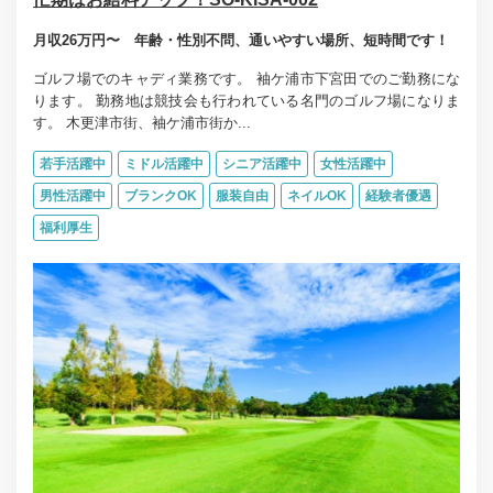
月収26万円〜 年齢・性別不問、通いやすい場所、短時間です！
ゴルフ場でのキャディ業務です。 袖ケ浦市下宮田でのご勤務にな
ります。 勤務地は競技会も行われている名門のゴルフ場になりま
す。 木更津市街、袖ケ浦市街か...
若手活躍中
ミドル活躍中
シニア活躍中
女性活躍中
男性活躍中
ブランクOK
服装自由
ネイルOK
経験者優遇
福利厚生