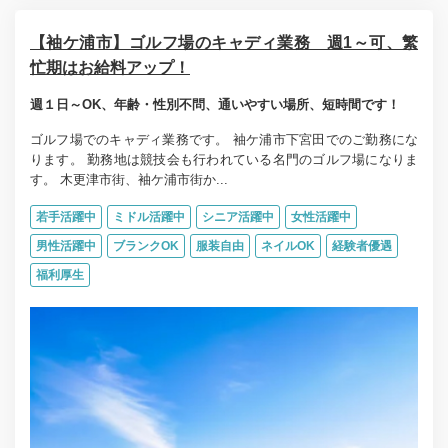
【袖ケ浦市】ゴルフ場のキャディ業務 週1～可、繁
忙期はお給料アップ！
週１日～OK、年齢・性別不問、通いやすい場所、短時間です！
ゴルフ場でのキャディ業務です。 袖ケ浦市下宮田でのご勤務にな
ります。 勤務地は競技会も行われている名門のゴルフ場になりま
す。 木更津市街、袖ケ浦市街か...
若手活躍中
ミドル活躍中
シニア活躍中
女性活躍中
男性活躍中
ブランクOK
服装自由
ネイルOK
経験者優遇
福利厚生