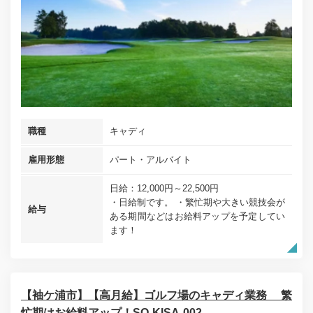
職種
キャディ
雇用形態
パート・アルバイト
日給：12,000円～22,500円
・日給制です。 ・繁忙期や大きい競技会が
給与
ある期間などはお給料アップを予定してい
ます！
【袖ケ浦市】【高月給】ゴルフ場のキャディ業務 繁
忙期はお給料アップ！SO-KISA-002