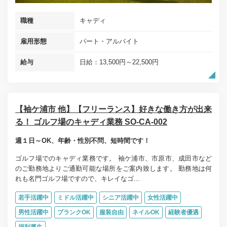
職種
キャディ
雇用形態
パート・アルバイト
給与
日給：13,500円～22,500円
【袖ケ浦市 他】【フリーランス】好きな働き方が出来
る！ ゴルフ場のキャディ業務 SO-CA-002
週１日～OK、年齢・性別不問、短時間です！
ゴルフ場でのキャディ業務です。 袖ケ浦市、市原市、成田市など
のご勤務地よりご通勤可能な場所をご案内致します。 勤務地は何
れも名門ゴルフ場ですので、キレイなゴ...
若手活躍中
ミドル活躍中
シニア活躍中
女性活躍中
男性活躍中
ブランクOK
服装自由
ネイルOK
経験者優遇
福利厚生