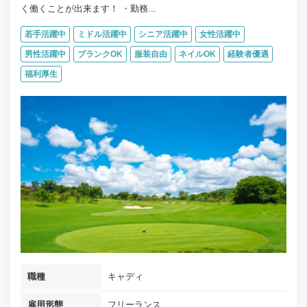
く働くことが出来ます！ ・勤務...
若手活躍中
ミドル活躍中
シニア活躍中
女性活躍中
男性活躍中
ブランクOK
服装自由
ネイルOK
経験者優遇
福利厚生
職種
キャディ
雇用形態
フリーランス