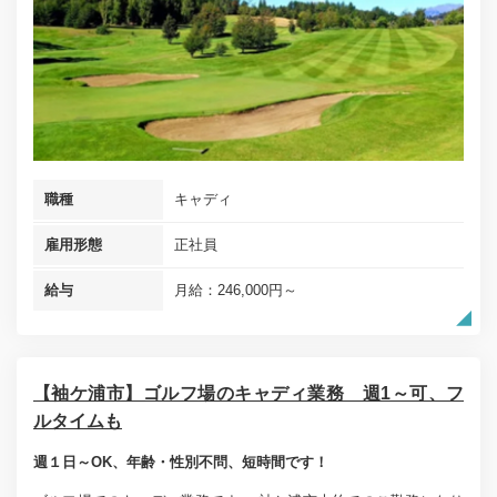
職種
キャディ
雇用形態
正社員
給与
月給：246,000円～
【袖ケ浦市】ゴルフ場のキャディ業務 週1～可、フ
ルタイムも
週１日～OK、年齢・性別不問、短時間です！