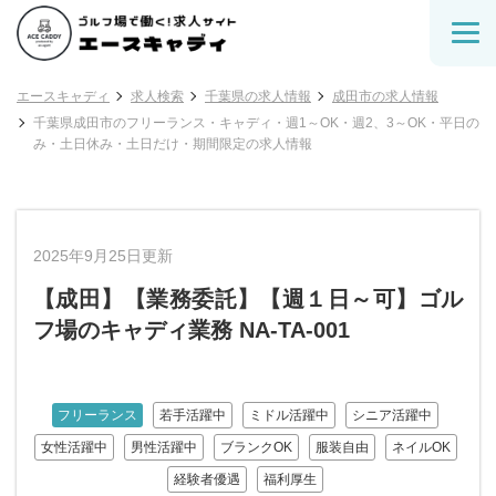
エースキャディ
求人検索
千葉県の求人情報
成田市の求人情報
千葉県成田市のフリーランス・キャディ・週1～OK・週2、3～OK・平日の
み・土日休み・土日だけ・期間限定の求人情報
2025年9月25日更新
【成田】【業務委託】【週１日～可】ゴル
フ場のキャディ業務 NA-TA-001
フリーランス
若手活躍中
ミドル活躍中
シニア活躍中
女性活躍中
男性活躍中
ブランクOK
服装自由
ネイルOK
経験者優遇
福利厚生