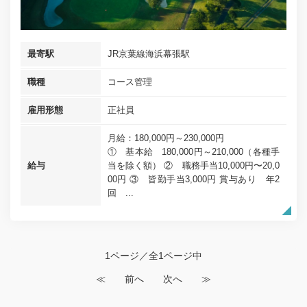
最寄駅
JR京葉線海浜幕張駅
職種
コース管理
雇用形態
正社員
月給：180,000円～230,000円
① 基本給 180,000円～210,000（各種手
給与
当を除く額） ② 職務手当10,000円〜20,0
00円 ③ 皆勤手当3,000円 賞与あり 年2
回 ...
1ページ／全1ページ中
≪
前へ
次へ
≫