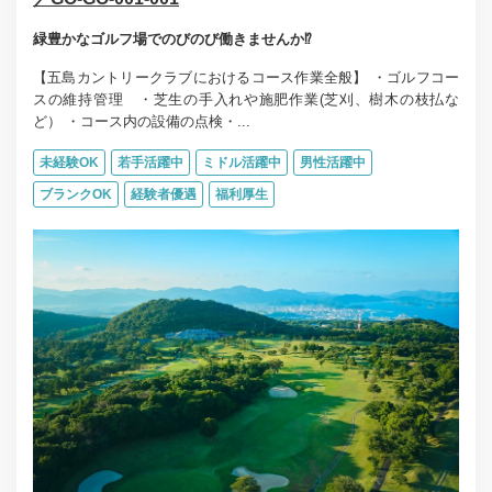
緑豊かなゴルフ場でのびのび働きませんか⁉
【五島カントリークラブにおけるコース作業全般】 ・ゴルフコー
スの維持管理 ・芝生の手入れや施肥作業(芝刈、樹木の枝払な
ど） ・コース内の設備の点検・...
未経験OK
若手活躍中
ミドル活躍中
男性活躍中
ブランクOK
経験者優遇
福利厚生