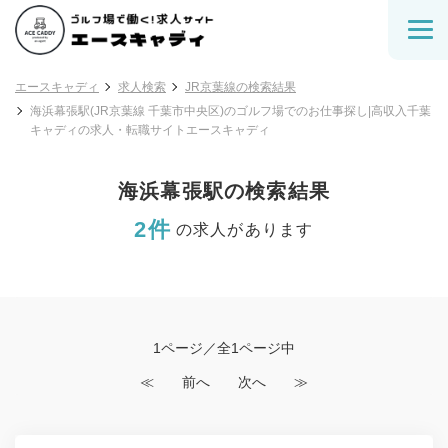
エースキャディ
求人検索
JR京葉線の検索結果
海浜幕張駅(JR京葉線 千葉市中央区)のゴルフ場でのお仕事探し|高収入千葉
キャディの求人・転職サイトエースキャディ
海浜幕張駅の検索結果
2件
の求人があります
1ページ／全1ページ中
≪
前へ
次へ
≫