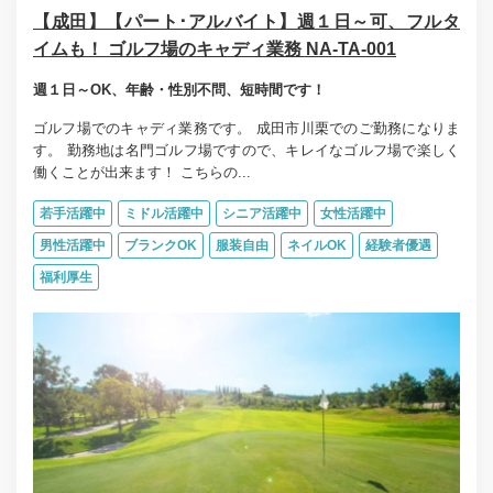
【成田】【パート･アルバイト】週１日～可、フルタ
イムも！ ゴルフ場のキャディ業務 NA-TA-001
週１日～OK、年齢・性別不問、短時間です！
ゴルフ場でのキャディ業務です。 成田市川栗でのご勤務になりま
す。 勤務地は名門ゴルフ場ですので、キレイなゴルフ場で楽しく
働くことが出来ます！ こちらの...
若手活躍中
ミドル活躍中
シニア活躍中
女性活躍中
男性活躍中
ブランクOK
服装自由
ネイルOK
経験者優遇
福利厚生