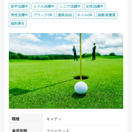
若手活躍中
ミドル活躍中
シニア活躍中
女性活躍中
男性活躍中
ブランクOK
服装自由
ネイルOK
経験者優遇
福利厚生
職種
キャディ
雇用形態
フリーランス