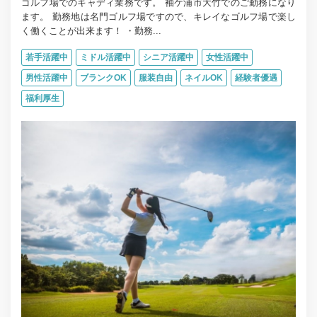
ゴルフ場でのキャディ業務です。 袖ケ浦市大竹でのご勤務になり
ます。 勤務地は名門ゴルフ場ですので、キレイなゴルフ場で楽し
く働くことが出来ます！ ・勤務...
若手活躍中
ミドル活躍中
シニア活躍中
女性活躍中
男性活躍中
ブランクOK
服装自由
ネイルOK
経験者優遇
福利厚生