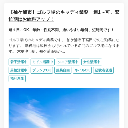
【袖ケ浦市】ゴルフ場のキャディ業務 週1～可、繁
忙期はお給料アップ！
週１日～OK、年齢・性別不問、通いやすい場所、短時間です！
ゴルフ場でのキャディ業務です。 袖ケ浦市下宮田でのご勤務にな
ります。 勤務地は競技会も行われている名門のゴルフ場になりま
す。 木更津市街、袖ケ浦市街か...
若手活躍中
ミドル活躍中
シニア活躍中
女性活躍中
男性活躍中
ブランクOK
服装自由
ネイルOK
経験者優遇
福利厚生