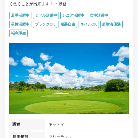
く働くことが出来ます！ ・勤務...
若手活躍中
ミドル活躍中
シニア活躍中
女性活躍中
男性活躍中
ブランクOK
服装自由
ネイルOK
経験者優遇
福利厚生
職種
キャディ
雇用形態
フリーランス