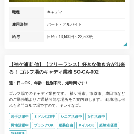
職種
キャディ
雇用形態
パート・アルバイト
給与
日給：13,500円～22,500円
【袖ケ浦市 他】【フリーランス】好きな働き方が出来
る！ ゴルフ場のキャディ業務 SO-CA-002
週１日～OK、年齢・性別不問、短時間です！
ゴルフ場でのキャディ業務です。 袖ケ浦市、市原市、成田市など
のご勤務地よりご通勤可能な場所をご案内致します。 勤務地は何
れも名門ゴルフ場ですので、キレイなゴ...
若手活躍中
ミドル活躍中
シニア活躍中
女性活躍中
男性活躍中
ブランクOK
服装自由
ネイルOK
経験者優遇
福利厚生