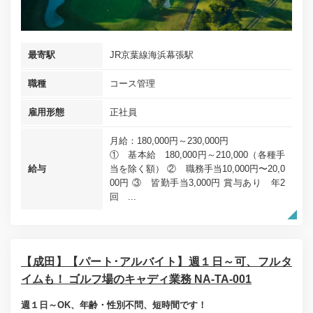
最寄駅
JR京葉線海浜幕張駅
職種
コース管理
雇用形態
正社員
月給：180,000円～230,000円
① 基本給 180,000円～210,000（各種手
給与
当を除く額） ② 職務手当10,000円〜20,0
00円 ③ 皆勤手当3,000円 賞与あり 年2
回 ...
【成田】【パート･アルバイト】週１日～可、フルタ
イムも！ ゴルフ場のキャディ業務 NA-TA-001
週１日～OK、年齢・性別不問、短時間です！