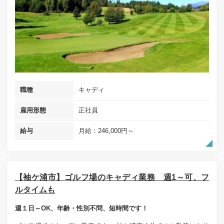
職種
キャディ
雇用形態
正社員
給与
月給：246,000円～
【袖ケ浦市】ゴルフ場のキャディ業務 週1～可、フ
ルタイムも
週１日～OK、年齢・性別不問、短時間です！