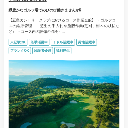
緑豊かなゴルフ場でのびのび働きませんか⁉
【五島カントリークラブにおけるコース作業全般】 ・ゴルフコー
スの維持管理 ・芝生の手入れや施肥作業(芝刈、樹木の枝払な
ど） ・コース内の設備の点検・...
未経験OK
若手活躍中
ミドル活躍中
男性活躍中
ブランクOK
経験者優遇
福利厚生