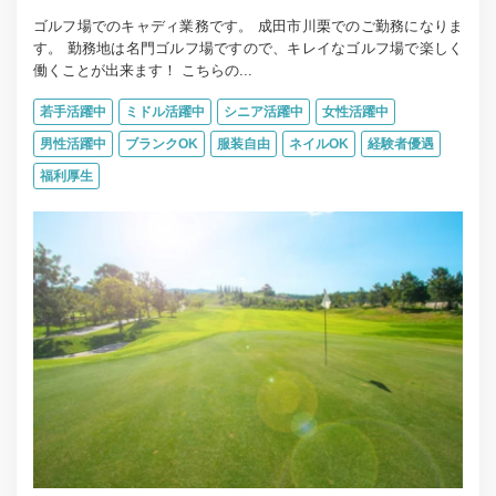
ゴルフ場でのキャディ業務です。 成田市川栗でのご勤務になりま
す。 勤務地は名門ゴルフ場ですので、キレイなゴルフ場で楽しく
働くことが出来ます！ こちらの...
若手活躍中
ミドル活躍中
シニア活躍中
女性活躍中
男性活躍中
ブランクOK
服装自由
ネイルOK
経験者優遇
福利厚生