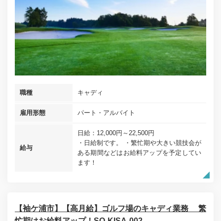
職種
キャディ
雇用形態
パート・アルバイト
日給：12,000円～22,500円
・日給制です。 ・繁忙期や大きい競技会が
給与
ある期間などはお給料アップを予定してい
ます！
【袖ケ浦市】【高月給】ゴルフ場のキャディ業務 繁
忙期はお給料アップ！SO-KISA-002