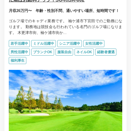
月収26万円〜 年齢・性別不問、通いやすい場所、短時間です！
ゴルフ場でのキャディ業務です。 袖ケ浦市下宮田でのご勤務にな
ります。 勤務地は競技会も行われている名門のゴルフ場になりま
す。 木更津市街、袖ケ浦市街か...
若手活躍中
ミドル活躍中
シニア活躍中
女性活躍中
男性活躍中
ブランクOK
服装自由
ネイルOK
経験者優遇
福利厚生