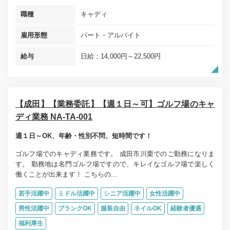
職種
キャディ
雇用形態
パート・アルバイト
給与
日給：14,000円～22,500円
【成田】【業務委託】【週１日～可】ゴルフ場のキャ
ディ業務 NA-TA-001
週１日～OK、年齢・性別不問、短時間です！
ゴルフ場でのキャディ業務です。 成田市川栗でのご勤務になりま
す。 勤務地は名門ゴルフ場ですので、キレイなゴルフ場で楽しく
働くことが出来ます！ こちらの...
若手活躍中
ミドル活躍中
シニア活躍中
女性活躍中
男性活躍中
ブランクOK
服装自由
ネイルOK
経験者優遇
福利厚生