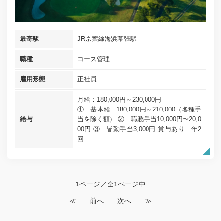
最寄駅
JR京葉線海浜幕張駅
職種
コース管理
雇用形態
正社員
月給：180,000円～230,000円
① 基本給 180,000円～210,000（各種手
給与
当を除く額） ② 職務手当10,000円〜20,0
00円 ③ 皆勤手当3,000円 賞与あり 年2
回 ...
1ページ／全1ページ中
≪
前へ
次へ
≫