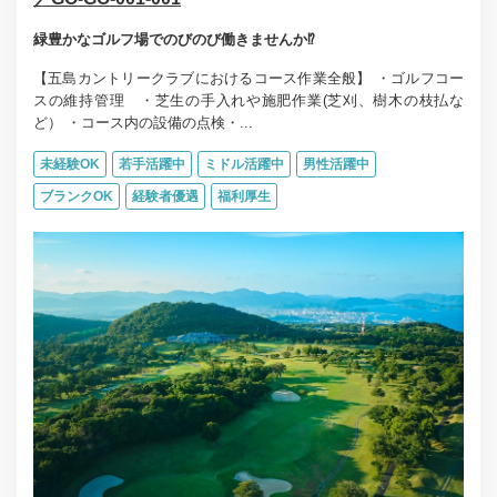
緑豊かなゴルフ場でのびのび働きませんか⁉
【五島カントリークラブにおけるコース作業全般】 ・ゴルフコー
スの維持管理 ・芝生の手入れや施肥作業(芝刈、樹木の枝払な
ど） ・コース内の設備の点検・...
未経験OK
若手活躍中
ミドル活躍中
男性活躍中
ブランクOK
経験者優遇
福利厚生