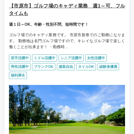
【市原市】ゴルフ場のキャディ業務 週1～可、フル
タイムも
週１日～OK、年齢・性別不問、短時間です！
ゴルフ場でのキャディ業務です。 市原市新巻でのご勤務になりま
す。 勤務地は名門ゴルフ場ですので、キレイなゴルフ場で楽しく
働くことが出来ます！ ・勤務時...
若手活躍中
ミドル活躍中
シニア活躍中
女性活躍中
男性活躍中
ブランクOK
服装自由
ネイルOK
経験者優遇
福利厚生